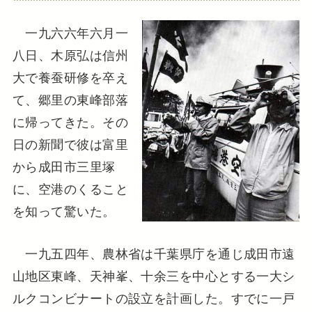
一九六六年六月一
八日、木原弘は信州
大で養蚕研修を卒え
て、郷里の東峰部落
に帰ってきた。その
日の新聞で彼は富里
から成田市三里塚
に、空港のくること
を知って驚いた。
一九五四年、農林省は千葉県庁を通じ成田市遠
山地区東峰、天神峯、十余三を中心とする一大シ
ルクコンビナートの設立を計画した。すでに一戸