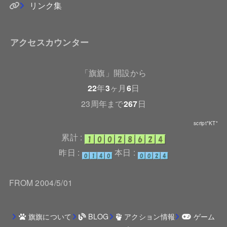
リンク集
アクセスカウンター
「旗旗」開設から
22
年
3
ヶ月
6
日
23周年まで
267
日
script*KT*
累計 :
昨日 :
本日 :
FROM 2004/5/01
旗旗について
BLOG
アクション情報
ゲーム