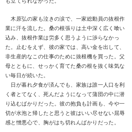
も立てられなかった。
木原弘の家も泣きの涙で、一家総動員の抜根作
業に汗を流した。桑の根張りは土中深く広く喰い
込み、抜根作業は労多く思うように渉らなかっ
た。止むをえず、彼の家では、高い金を出して、
非生産的なこの仕事のために抜根機を買った。父
母とともに、せっかく育てた桑の根を抜く味気な
い毎日が続いた。
日が暮れ夕食が済んでも、家族は誰一人口を利
く者とてなく、死んだようになって蒲団の中に潜
り込むばかりだった。彼の抱負も計画も、今や一
切が水泡と帰したと思うと彼はいい尽せない屈辱
感と憎悪心で、胸がはち切れんばかりだった。