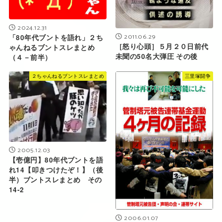
2024.12.31
2011.06.29
「80年代ブントを語れ」２ち
［怒り心頭］５月２０日前代
ゃんねるブントスレまとめ
未聞の50名大弾圧 その後
（４－前半）
２ちゃんねるブントスレまとめ
三里塚闘争
2005.12.03
【壱億円】80年代ブントを語
れ14【叩きつけたぞ！】（後
半）ブントスレまとめ その
14-2
2006.01.07