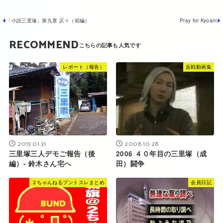
「小説三里塚」第九章 仄々（前編）
Pray for Kyoani
RECOMMEND
レポート（報告）
反戦動画集
2013.01.31
2008.10.28
三里塚三人デモご報告（後
2006 ４０年目の三里塚（成
編）‐ 鈴木さん宅へ
田）闘争
２ちゃんねるブントスレまとめ
会員日記