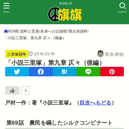
BUND.JP
MENU
SEARCH
HOME
資料と思索
未来への記録館
懐古的資料
「小説三里塚」第九章 仄々（後編）
2019.07.16
草加 耕助
三里塚闘争
「小説三里塚」第九章 仄々（後編）
0
戸村一作：著『小説三里塚』（
目次へもどる
）
第69話 農民を瞞したシルクコンビナート