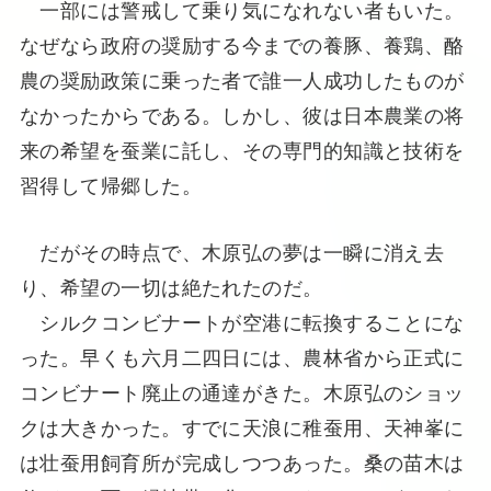
一部には警戒して乗り気になれない者もいた。
なぜなら政府の奨励する今までの養豚、養鶏、酪
農の奨励政策に乗った者で誰一人成功したものが
なかったからである。しかし、彼は日本農業の将
来の希望を蚕業に託し、その専門的知識と技術を
習得して帰郷した。
だがその時点で、木原弘の夢は一瞬に消え去
り、希望の一切は絶たれたのだ。
シルクコンビナートが空港に転換することにな
った。早くも六月二四日には、農林省から正式に
コンビナート廃止の通達がきた。木原弘のショッ
クは大きかった。すでに天浪に稚蚕用、天神峯に
は壮蚕用飼育所が完成しつつあった。桑の苗木は