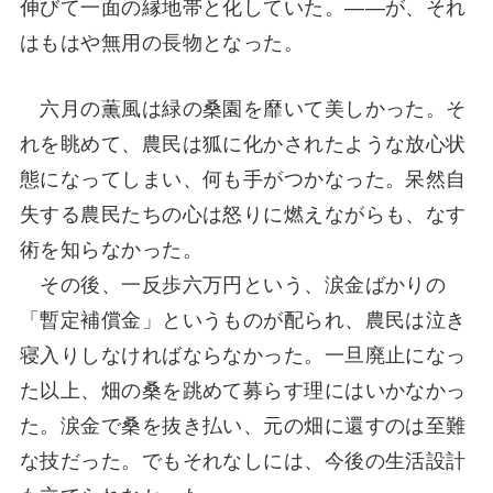
伸びて一面の縁地帯と化していた。――が、それ
はもはや無用の長物となった。
六月の薫風は緑の桑園を靡いて美しかった。そ
れを眺めて、農民は狐に化かされたような放心状
態になってしまい、何も手がつかなった。呆然自
失する農民たちの心は怒りに燃えながらも、なす
術を知らなかった。
その後、一反歩六万円という、涙金ばかりの
「暫定補償金」というものが配られ、農民は泣き
寝入りしなければならなかった。一旦廃止になっ
た以上、畑の桑を跳めて募らす理にはいかなかっ
た。涙金で桑を抜き払い、元の畑に還すのは至難
な技だった。でもそれなしには、今後の生活設計