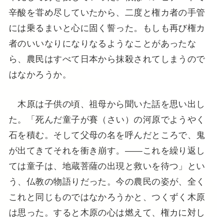
辛酸を甞め尽していたから、二度と権カ者の手管
には乗るまいと心に固く誓った。もしも再び権カ
者のいいなりになりなるようなことがあったな
ら、農民はすべて日本から抹殺されてしまうので
はなかろうか。
木原は子供の頃、祖母から聞いた話を思い出し
た。「死んだ童子が賽（さい）の河原でようやく
石を積む。そして父母の名を呼んだところで、鬼
が出てきてそれを衝き崩す。――これを繰り返し
ては童子は、地蔵菩薩の出現と救いを待つ」とい
う、仏教の物語りだった。今の農民の姿が、全く
これと同じものではなかろうかと、つくずく木原
は思った。すると木原の心は燃えて、権カに対し