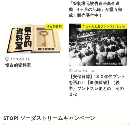
「管制塔元被告連帯基金運
動 4ヶ月の記録」が堂々完
成！販売受付中！
懐古的資料
２ちゃんねるブントスレまとめ
2017.09.29
懐古的資料室
2009.05.10
【安保日韓】’８０年代ブント
を語れⅡ【血債猛省】（後
半）ブントスレまとめ その
２-2
STOP! ソーダストリームキャンペーン