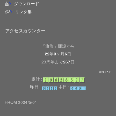
ダウンロード
リンク集
アクセスカウンター
「旗旗」開設から
22
年
3
ヶ月
6
日
23周年まで
267
日
script*KT*
累計 :
昨日 :
本日 :
FROM 2004/5/01