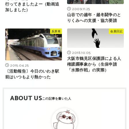
行ってきましたよー（動画追
2009.11.25
加しました）
山谷での越年・越冬闘争のと
りくみへの支援・協力要請
反原発
会員日記
2018.10.05
大阪市鶴見区保護課による人
権蹂躙事象から（生保申請
2015.04.25
「水際作戦」の実際）
〔活動報告〕今日のいわき駅
前はいつもより熱かった
ABOUT US