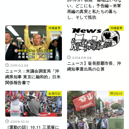
い、どこにも」予告編～米軍
再編の真実と私たちの暮ら
し、そして抵抗
沖縄連帯
沖縄連帯
2014.06.04
ニュース】翁長那覇市長、沖
2011.02.03
縄知事選出馬の公算
ニュース：米議会調査局「沖
縄県知事 東京に融和的」日米
関係報告書で
会員日記
呼びかけ
2009.10.12
［運動の話］10.11 三里塚に