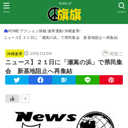
BUND.JP
MENU
SEARCH
HOME
アクション情報
連帯運動
沖縄連帯
ニュース】２１日に「瀬嵩の浜」で県民集会 新基地阻止へ再集結
2015.03.09
司宮二
沖縄連帯
ニュース】２１日に「瀬嵩の浜」で県民集
会 新基地阻止へ再集結
0