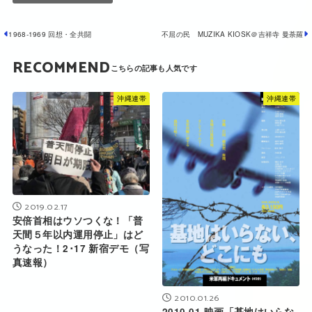
1968‐1969 回想・全共闘
不屈の民 MUZIKA KIOSK＠吉祥寺 曼荼羅
RECOMMEND
沖縄連帯
沖縄連帯
2019.02.17
安倍首相はウソつくな！「普
天間５年以内運用停止」はど
うなった！2･17 新宿デモ（写
真速報）
2010.01.26
2010.01 映画「基地はいらな