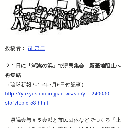
投稿者：
司 宮二
２１日に「瀬嵩の浜」で県民集会 新基地阻止へ
再集結
（琉球新報2015年3月9日付記事）
http://ryukyushimpo.jp/news/storyid-240030-
storytopic-53.html
県議会与党５会派と市民団体などでつくる「止