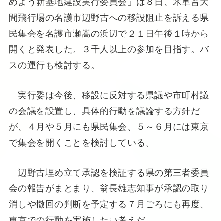
めよう新基地建設実行委員会」は８日、米軍普天
間飛行場の名護市辺野古への移設阻止を訴える県
民集会を名護市瀬嵩の浜辺で２１日午後１時から
開くと発表した。３千人以上の参加を目指す。バ
スの運行も検討する。
実行委は今後、移設に反対する県議や市町村議
の会議を設置し、具体的行動を議論する方針だ
が、４月や５月にも県民集会、５～６月には東京
で集会を開くことを検討している。
辺野古埋め立て承認を検証する県の第三者委員
会の報告がまとまり、翁長雄志知事が承認の取り
消しや撤回の判断を予定する７月ごろにも再度、
東京での行動を実施したい考えだ。