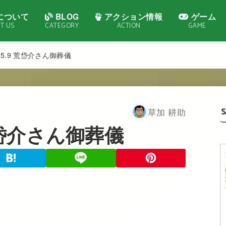
について
BLOG
アクション情報
ゲーム
T US
CATEGORY
ACTION
GAME
5.9 荒岱介さん御葬儀
草加 耕助
荒岱介さん御葬儀