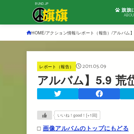
BUND.JP
旗旗
ABOU
HOME
アクション情報
レポート（報告）
アルバム】
2011.05.09
レポート（報告）
アルバム】5.9 
いいね！good！[+1回]
□
画像アルバムのトップにもどる