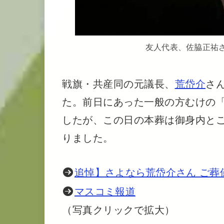
友人代表、佐脇正祐
戦旗・共産同の元議長、
荒岱介
さ
た。前日にあった一般の方むけの「
したが、この日の本葬は御身内と
りました。
追悼】さよなら荒岱介さん ご葬
マスコミ報道
（写真クリックで拡大）