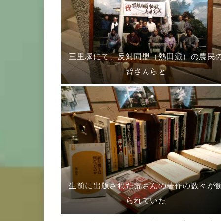
三里塚にて、反対同盟（熱田派）の農民
皆さんらと
生前に出版された荒さんの著作の数々が
られていた