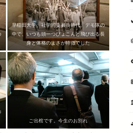
早稲田大学、社学同委員長時代。デモ隊の
の
中で、いつも頭一つぴょこんと飛び出る長
身と体格のよさが特徴でした
飾
ご出棺です。今生のお別れ