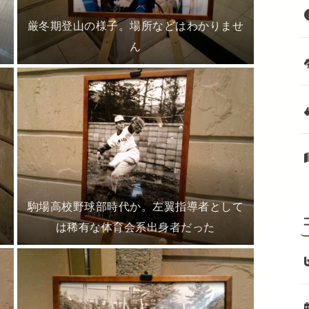
厳冬期登山の様子。場所などはわかりませ
ん
駒場高校野球部時代か。左翼指導者として
は稀有な体育会系出身者だった