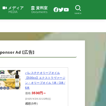
メディア
資料室
MEDIA
Documents
SEARCH
Sponsor Ad [広告]
パレスチナオリーブオイル
【500cc】エクストラヴァージ
ン・オリーブオイル 1本 / 3本 /
6本
3530円～
価格:
(2025/4/28 22:22時点)
感想(5件)