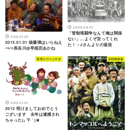
2005.09.01
「管制塔闘争なんて俺は関係
2015.01.30
ない」…よくぞ言ってくれ
2015.01.01 核爆弾はいらねえ
た！－Jさんよりの返信
ぺぺ長谷川@早稲田あかね
管理人のつぶやき
反戦動画集
2012.01.01
2012 明けましておめでとう
ございます 去年は逮捕され
ちゃった(｡´∇｀)★