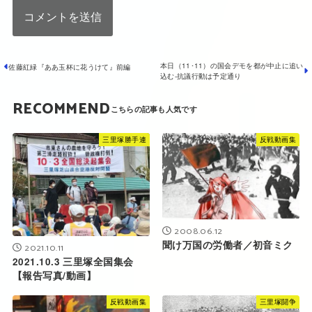
本日（11･11）の国会デモを都が中止に追い
佐藤紅緑『ああ玉杯に花うけて』前編
込む‐抗議行動は予定通り
RECOMMEND
三里塚勝手連
反戦動画集
2008.06.12
聞け万国の労働者／初音ミク
2021.10.11
2021.10.3 三里塚全国集会
【報告写真/動画】
反戦動画集
三里塚闘争