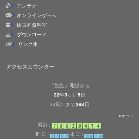
アンテナ
オンラインゲーム
懐古的資料室
ダウンロード
リンク集
アクセスカウンター
「旗旗」開設から
22
年
3
ヶ月
5
日
23周年まで
268
日
script*KT*
累計 :
昨日 :
本日 :