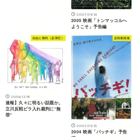
2007.09.14
2005 映画「トンマッコルへ
ようこそ」予告編
自由と権利（反弾圧）
反戦動画集
2004.12.16
速報】久々に明るい話題か。
立川反戦ビラ入れ裁判に“無
罪”
2007.09.15
2004 映画「パッチギ」予告