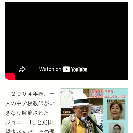
２００４年春、一
人の中学校教師がい
きなり解雇された。
ジョニーHこと疋田
哲也さんだ。その理