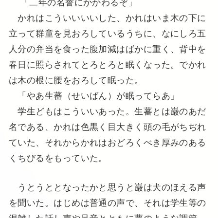
「二年の名誉にかかわるぞ」
かれはこういいいいした、かれはいま木の下に
立って群童を見おろしているうちに、なにしろ五
人分の弁当を食った腹加減はばかに重く、背中を
春日に照らされてとろとろと眠くなった。でかれ
は木の根に腰をおろして眠った。
「やあ生蕃（せいばん）が眠ってらあ」
学生どもはこういいあった。生蕃とは巌のあだ
名である、かれは色黒く目大きく頭の毛がちぢれ
ていた、それからかれはおどろくべき厚みのある
くちびるをもっていた。
うとうととなったかと思うと巌は犬のほえる声
を聞いた。はじめは普通の声で、それは学生等の
混雑した話し声や足音とともに夢のような調節