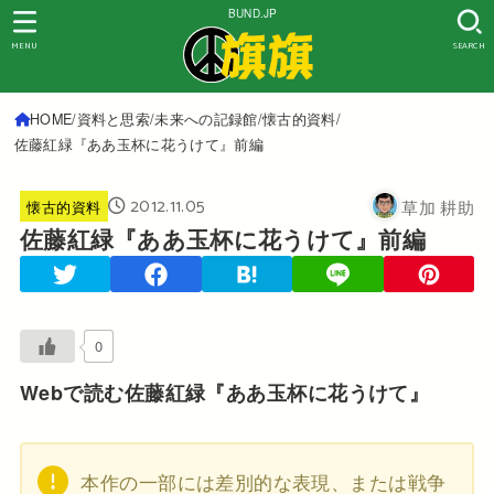
BUND.JP
MENU
SEARCH
HOME
資料と思索
未来への記録館
懐古的資料
佐藤紅緑『ああ玉杯に花うけて』前編
2012.11.05
草加 耕助
懐古的資料
佐藤紅緑『ああ玉杯に花うけて』前編
0
Webで読む佐藤紅緑『ああ玉杯に花うけて』
本作の一部には差別的な表現、または戦争