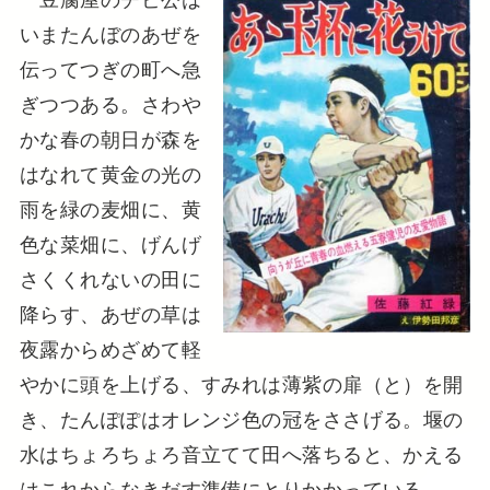
いまたんぼのあぜを
伝ってつぎの町へ急
ぎつつある。さわや
かな春の朝日が森を
はなれて黄金の光の
雨を緑の麦畑に、黄
色な菜畑に、げんげ
さくくれないの田に
降らす、あぜの草は
夜露からめざめて軽
やかに頭を上げる、すみれは薄紫の扉（と）を開
き、たんぽぽはオレンジ色の冠をささげる。堰の
水はちょろちょろ音立てて田へ落ちると、かえる
はこれからなきだす準備にとりかかっている。