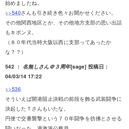
始めましたね。
>>540
さんも引き続き色々お聞かせください。
その他関西地区とか、その他地方支部の思い出話
もキボンヌ。
（８０年代当時大阪以西に支部ってあったか
な？？）
542 ：
名無しさん＠３周年
[sage] 投稿日：
04/03/14 17:22
>>536
そういえば開港阻止決戦の前段を飾る武装闘争に
決起したＴさんもいたな。
円便で交番襲撃という７０年闘争を彷彿とさせる
闘いだった。過激派公務員