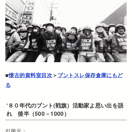
■
懐古的資料室目次
＞
ブントスレ保存倉庫にもど
る
‘８０年代のブント(戦旗）活動家よ思い出を語
れ 後半（500－1000）
引用元：