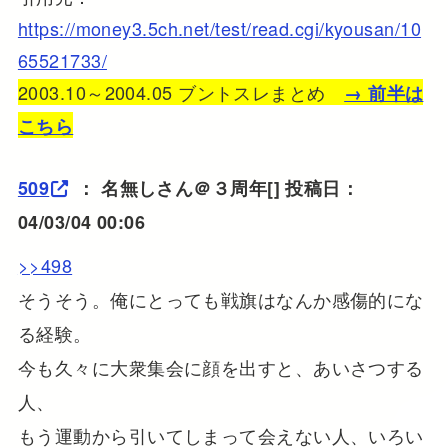
https://money3.5ch.net/test/read.cgi/kyousan/10
65521733/
2003.10～2004.05 ブントスレまとめ
→ 前半は
こちら
509
：
名無しさん＠３周年
[] 投稿日：
04/03/04 00:06
>>498
そうそう。俺にとっても戦旗はなんか感傷的にな
る経験。
今も久々に大衆集会に顔を出すと、あいさつする
人、
もう運動から引いてしまって会えない人、いろい