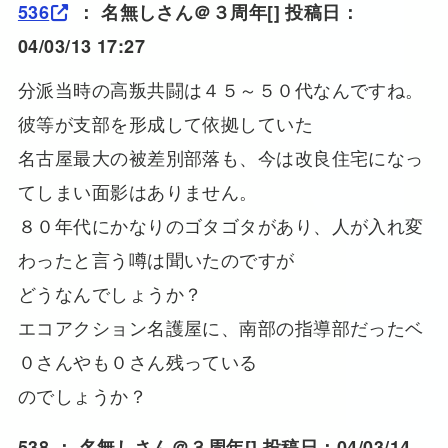
536
：
名無しさん＠３周年
[] 投稿日：
04/03/13 17:27
分派当時の高叛共闘は４５～５０代なんですね。
彼等が支部を形成して依拠していた
名古屋最大の被差別部落も、今は改良住宅になっ
てしまい面影はありません。
８０年代にかなりのゴタゴタがあり、人が入れ変
わったと言う噂は聞いたのですが
どうなんでしょうか？
エコアクション名護屋に、南部の指導部だったベ
０さんやも０さん残っている
のでしょうか？
538 ：
名無しさん＠３周年
[] 投稿日：04/03/14