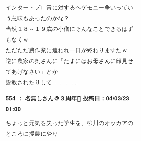
インター・プロ青に対するヘゲモニー争いってい
う意味もあったのかな？
当然１８～１９歳の小僧にそんなことできるはず
もなくｗ
ただただ農作業に追われ一日が終わりますたｗ
逆に農家の奥さんに「たまにはお母さんに顔見せ
てあげなさい」とか
説教されたりして．．．．。
554 ：
名無しさん＠３周年
[] 投稿日：04/03/23
01:00
ちょっと元気を失った学生を、柳川のオッカアの
ところに援農にやり