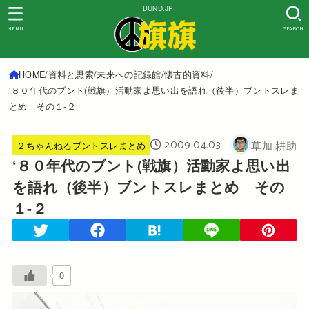
BUND.JP
MENU
SEARCH
HOME
資料と思索
未来への記録館
懐古的資料
‘８０年代のブント(戦旗）活動家よ思い出を語れ（後半）ブントスレま
とめ その１-２
2009.04.03
草加 耕助
２ちゃんねるブントスレまとめ
‘８０年代のブント(戦旗）活動家よ思い出
を語れ（後半）ブントスレまとめ その
１-２
0