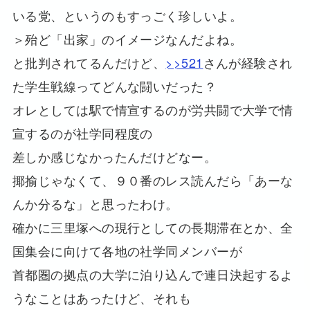
いる党、というのもすっごく珍しいよ。
＞殆ど「出家」のイメージなんだよね。
と批判されてるんだけど、
>>521
さんが経験され
た学生戦線ってどんな闘いだった？
オレとしては駅で情宣するのが労共闘で大学で情
宣するのが社学同程度の
差しか感じなかったんだけどなー。
揶揄じゃなくて、９０番のレス読んだら「あーな
んか分るな」と思ったわけ。
確かに三里塚への現行としての長期滞在とか、全
国集会に向けて各地の社学同メンバーが
首都圏の拠点の大学に泊り込んで連日決起するよ
うなことはあったけど、それも