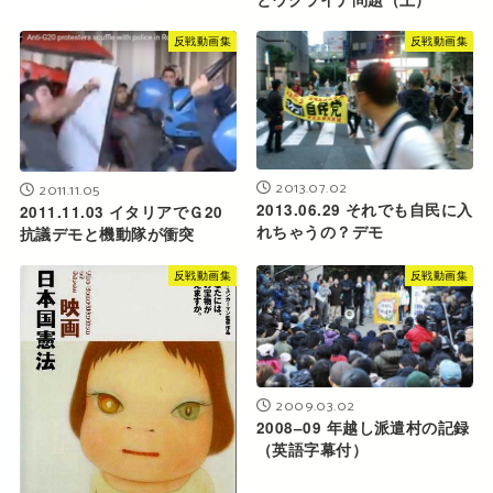
反戦動画集
反戦動画集
2013.07.02
2011.11.05
2013.06.29 それでも自民に入
2011.11.03 イタリアでＧ20
れちゃうの？デモ
抗議デモと機動隊が衝突
反戦動画集
反戦動画集
2009.03.02
2008–09 年越し派遣村の記録
（英語字幕付）