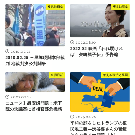
反戦動画集
反戦動画集
2022.08.10
2022.02 映画「われ弱けれ
2010.02.27
ば 矢嶋楫子伝」予告編
2010.02.25 三里塚現闘本部裁
判 地裁判決公判闘争
会員日記
考える政治と経済
2007.02.18
ニュース】慰安婦問題：米下
院の決議案に首相官邸危機感
2025.04.26
平和の顔をしたトランプの植
民地主義―渋谷要さんの警鐘
とウクライナ問題（上）