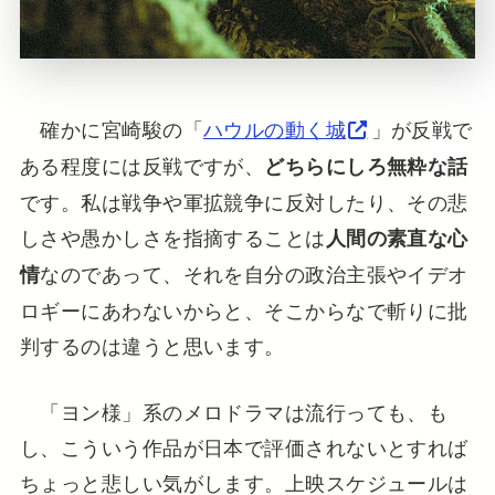
確かに宮崎駿の「
ハウルの動く城
」が反戦で
ある程度には反戦ですが、
どちらにしろ無粋な話
です。私は戦争や軍拡競争に反対したり、その悲
しさや愚かしさを指摘することは
人間の素直な心
なのであって、それを自分の政治主張やイデオ
情
ロギーにあわないからと、そこからなで斬りに批
判するのは違うと思います。
「ヨン様」系のメロドラマは流行っても、も
し、こういう作品が日本で評価されないとすれば
ちょっと悲しい気がします。上映スケジュールは