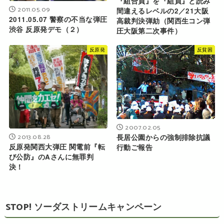
『組合員』を『組員』と読み
2011.05.09
間違えるレベルの2／21大阪
2011.05.07 警察の不当な弾圧
高裁判決弾劾（関西生コン弾
渋谷 反原発デモ（２）
圧大阪第二次事件）
反原発
反貧困
2007.02.05
2013.08.28
長居公園からの強制排除抗議
反原発関西大弾圧 関電前『転
行動ご報告
び公防』のAさんに無罪判
決！
STOP! ソーダストリームキャンペーン