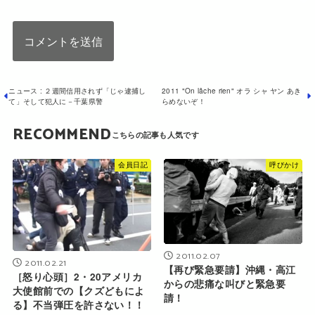
ニュース : ２週間信用されず「じゃ逮捕し
2011 "On lâche rien" オラ シャ ヤン あき
て」そして犯人に－千葉県警
らめないぞ！
RECOMMEND
会員日記
呼びかけ
2011.02.07
2011.02.21
【再び緊急要請】沖縄・高江
［怒り心頭］2・20アメリカ
からの悲痛な叫びと緊急要
大使館前での【クズどもによ
請！
る】不当弾圧を許さない！！