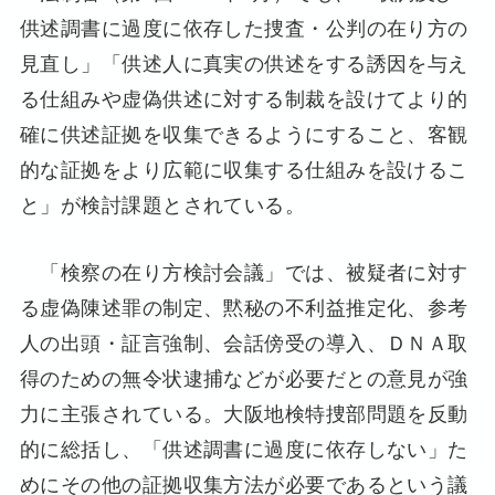
供述調書に過度に依存した捜査・公判の在り方の
見直し」「供述人に真実の供述をする誘因を与え
る仕組みや虚偽供述に対する制裁を設けてより的
確に供述証拠を収集できるようにすること、客観
的な証拠をより広範に収集する仕組みを設けるこ
と」が検討課題とされている。
「検察の在り方検討会議」では、被疑者に対す
る虚偽陳述罪の制定、黙秘の不利益推定化、参考
人の出頭・証言強制、会話傍受の導入、ＤＮＡ取
得のための無令状逮捕などが必要だとの意見が強
力に主張されている。大阪地検特捜部問題を反動
的に総括し、「供述調書に過度に依存しない」た
めにその他の証拠収集方法が必要であるという議