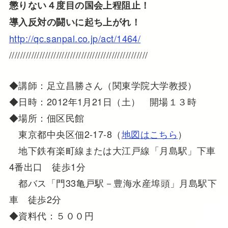
懲りない４度目の国会上程阻止！
導入反対の闘いに起ち上がれ！
http://qc.sanpal.co.jp/act/1464/
//////////////////////////////////////////////////
◆講師：足立昌勝さん（関東学院大学教授）
◆日時：2012年1月21日（土） 開場１３時
◆場所：佃区民館
東京都中央区佃2-17-8（
地図はこちら
）
地下鉄有楽町線または大江戸線「月島駅」下車
4番出口 徒歩1分
都バス「門33亀戸駅－豊海水産埠頭」月島駅下
車 徒歩2分
◆資料代：５００円