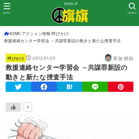
BUND.JP
MENU
SEARCH
HOME
アクション情報
呼びかけ
救援連絡センター学習会 －共謀罪新設の動きと新たな捜査手法
2012.01.20
草加 耕助
呼びかけ
救援連絡センター学習会 －共謀罪新設の
動きと新たな捜査手法
0