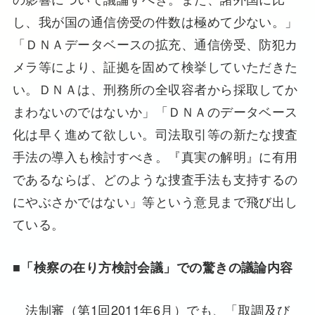
し、我が国の通信傍受の件数は極めて少ない。」
「ＤＮＡデータベースの拡充、通信傍受、防犯カ
メラ等により、証拠を固めて検挙していただきた
い。ＤＮＡは、刑務所の全収容者から採取してか
まわないのではないか」「ＤＮＡのデータベース
化は早く進めて欲しい。司法取引等の新たな捜査
手法の導入も検討すべき。『真実の解明』に有用
であるならば、どのような捜査手法も支持するの
にやぶさかではない」等という意見まで飛び出し
ている。
■
「検察の在り方検討会議」での驚きの議論内容
法制審（第1回2011年6月）でも、「取調及び