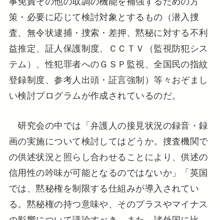
事免責その他の取調の機能を補強するための方
策・必要に応じて検討対象とするもの（潜入捜
査、無令状逮捕・捜索・差押、黙秘に対する不利
益推定、証人保護制度、ＣＣＴＶ（監視防犯シス
テム）、性犯罪者へのＧＳＰ監視、全国民の指紋
登録制度、参考人出頭・証言強制）等々おぞまし
い検討プログラムが作成されているのだ。
研究会の中では「弁護人の接見状況の録音・録
画の実施について検討してはどうか。捜査機関で
の供述状況と照らし合わせることにより、供述の
信用性の吟味が可能となるのではないか」「英国
では、黙秘権を制限する仕組みが導入されてい
る。黙秘権の持つ意味や、そのプラスやマイナス
の影響について議論すべき。また、諸外国に比