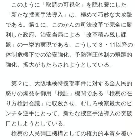
このように「取調の可視化」を隠れ蓑にした
「新たな捜査手法導入」は、極めて巧妙な大攻撃
である。第１に、このかんの司法改革で完全に勝
利した政府、治安当局による「改革積み残し課
題」の一挙的実現である。こうして３・11以降の
体制危機下での治安強化、予防弾圧体制の飛躍的
強化、拡大がもたらされようとしている。
第２に、大阪地検特捜部事件に対する全人民的
怒りの爆発を御用「検証」機関である「検察の在
り方検討会議」に収斂させ、むしろ検察最大のピ
ンチを逆手にとって、新たな捜査手法導入の突破
口としようとしている。
検察の人民弾圧機構としての権力的本質を覆い