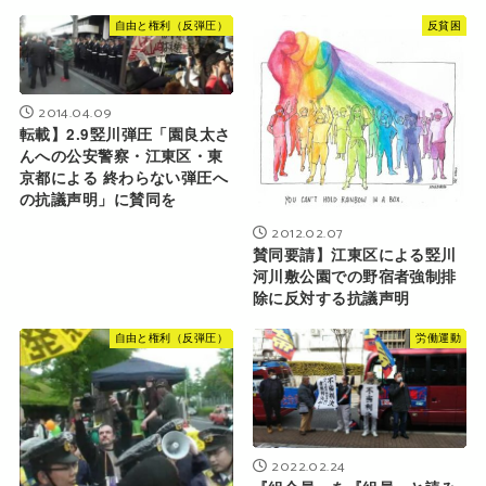
自由と権利（反弾圧）
反貧困
2014.04.09
転載】2.9竪川弾圧「園良太さ
んへの公安警察・江東区・東
京都による 終わらない弾圧へ
の抗議声明」に賛同を
2012.02.07
賛同要請】江東区による竪川
河川敷公園での野宿者強制排
除に反対する抗議声明
自由と権利（反弾圧）
労働運動
2022.02.24