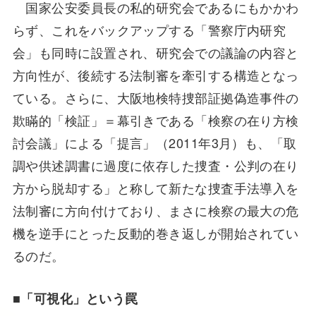
国家公安委員長の私的研究会であるにもかかわ
らず、これをバックアップする「警察庁内研究
会」も同時に設置され、研究会での議論の内容と
方向性が、後続する法制審を牽引する構造となっ
ている。さらに、大阪地検特捜部証拠偽造事件の
欺瞞的「検証」＝幕引きである「検察の在り方検
討会議」による「提言」（2011年3月）も、「取
調や供述調書に過度に依存した捜査・公判の在り
方から脱却する」と称して新たな捜査手法導入を
法制審に方向付けており、まさに検察の最大の危
機を逆手にとった反動的巻き返しが開始されてい
るのだ。
■
「可視化」という罠