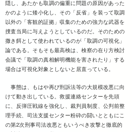
隠し、あたかも取調の偏重に問題の原因があった
かのように矮小化し、その「反省」を装って取調
以外の「客観的証拠」収集のための強力な武器を
捜査当局に与えようとしているのだ。そのための
撒き餌として使われているのが「取調の可視化」
論である。そもそも最高検は、検察の在り方検討
会議で「取調の真相解明機能を害されたり」する
場合は可視化対象としないと居直っている。
事態は、もはや再び刑訴法等の大規模改悪に向
けて動き出している。救援連絡センターを先頭
に、反弾圧戦線を強化し、裁判員制度、公判前整
理手続、司法支援センター粉砕の闘いとともにこ
の第2次刑事司法改悪ともいうべき攻撃と徹底的