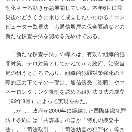
制化させる動きが急展開している。本年6月に震
災後のどさくさに乗じて成立したいわゆる「コン
ピューター監視法」も通信履歴の保全要請などの
新たな捜査手法を認める先駆けである。
「新たな捜査手法」の導入は、有効な組織的犯
罪対策、テロ対策としてかねてから政府、治安当
局の狙うところであり、組織的犯罪対策強化の国
際的圧力下でその一部は、通信傍受（盗聴）やマ
ネーロンダリング規制を認める組対法３法の成立
（99年8月）によって実現をみた。
しかし、政府が2000年に締結した国際組織犯罪
防止条約には「共謀罪」のほか「特別の捜査手
法」、「司法取引」、「司法妨害の犯罪化」等ま