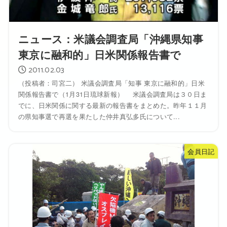
ニュース：米議会調査局「沖縄県知事
東京に融和的」日米関係報告書で
2011.02.03
（投稿者：司宮二） 米議会調査局「知事 東京に融和的」日米
関係報告書で（1月31日琉球新報） 米議会調査局は３０日ま
でに、日米関係に関する最新の報告書をまとめた。昨年１１月
の県知事選で再選を果たした仲井真弘多氏について...
会員日記