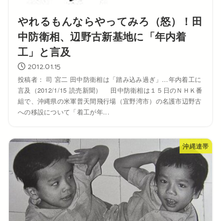
やれるもんならやってみろ（怒）！田
中防衛相、辺野古新基地に「年内着
工」と言及
2012.01.15
投稿者： 司 宮二 田中防衛相は「踏み込み過ぎ」…年内着工に
言及（2012/1/15 読売新聞） 田中防衛相は１５日のＮＨＫ番
組で、沖縄県の米軍普天間飛行場（宜野湾市）の名護市辺野古
への移設について「着工が年...
沖縄連帯