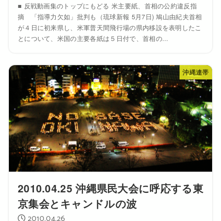
■ 反戦動画集のトップにもどる 米主要紙、首相の公約違反指
摘 「指導力欠如」批判も（琉球新報 5月7日) 鳩山由紀夫首相
が４日に初来県し、米軍普天間飛行場の県内移設を表明したこ
とについて、米国の主要各紙は５日付で、首相の...
沖縄連帯
2010.04.25 沖縄県民大会に呼応する東
京集会とキャンドルの波
2010.04.26