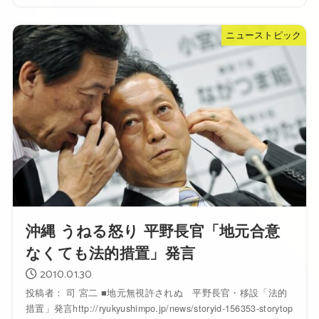
ニューストピック
沖縄 うねる怒り 平野長官「地元合意
なくても法的措置」発言
2010.01.30
投稿者： 司 宮二 ■地元無視許されぬ 平野長官・移設「法的
措置」発言http://ryukyushimpo.jp/news/storyid-156353-storytop