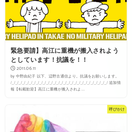
緊急要請】高江に重機が搬入されよう
としています！抗議を！！
2011.06.11
by 中野由紀子 以下、辺野古通信より。抗議をお願いします。
/_/_/_/_/_/_/_/_/_/_/_/_/_/_/_/_/_/_/_/_/_/_/_/_/_/_/_/_/ 追加情
報【転載歓迎】高江に重機が搬入されよ...
呼びかけ