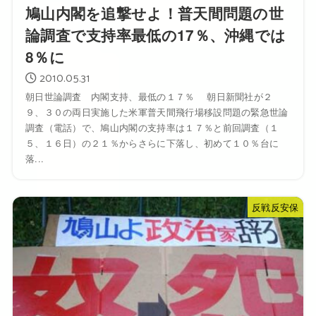
鳩山内閣を追撃せよ！普天間問題の世
論調査で支持率最低の17％、沖縄では
8％に
2010.05.31
朝日世論調査 内閣支持、最低の１７％ 朝日新聞社が２
９、３０の両日実施した米軍普天間飛行場移設問題の緊急世論
調査（電話）で、鳩山内閣の支持率は１７％と前回調査（１
５、１６日）の２１％からさらに下落し、初めて１０％台に
落...
反戦反安保