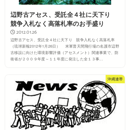
辺野古アセス、受託全４社に天下り
競争入札なく高落札率のお手盛り
2012.01.26
辺野古アセス、受託全４社に天下り 競争入札なく高落札率
（琉球新報2012年1月26日） 米軍普天間飛行場の名護市辺野
古移設に向けた環境影響評価（アセスメント）関連事業で、防
衛省が２００９年度～１１年度に発注した全１３事...
沖縄連帯