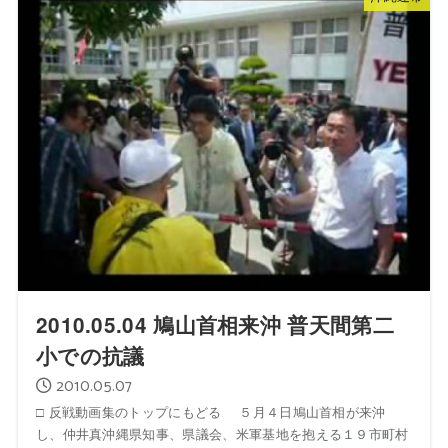
2010.05.04 鳩山首相来沖 普天間第二
小での抗議
2010.05.07
□ 反戦動画集のトップにもどる ５月４日鳩山首相が来沖
し、仲井真沖縄県知事、県議会、米軍基地を抱える１９市町村