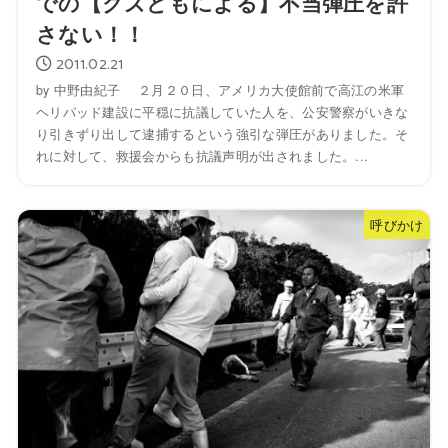
での【クズどもによる】不当弾圧を許
さない！！
2011.02.21
by 中野由紀子 ２月２０日、アメリカ大使館前で高江の米軍
ヘリパッド建設に平穏に抗議していた人を、公安警察がいきな
り引きずり出して逮捕するという強引な弾圧がありました。そ
れに対して、救援会からも抗議声明が出されました。...
呼びかけ