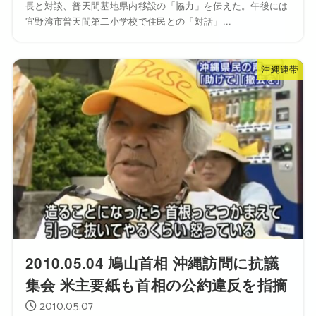
長と対談、普天間基地県内移設の「協力」を伝えた。午後には
宜野湾市普天間第二小学校で住民との「対話」...
沖縄連帯
2010.05.04 鳩山首相 沖縄訪問に抗議
集会 米主要紙も首相の公約違反を指摘
2010.05.07