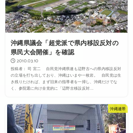
沖縄県議会「超党派で県内移設反対の
県民大会開催」を確認
2010.03.10
投稿者： 司 宮二 自民党沖縄県連も辺野古への県内移設反対
の立場を打ち出しており、沖縄はいまや一枚岩。 自民党は生
き残りたければ、まず旧来の指導者を一掃し、沖縄だけでな
く、参院選に向け全党的に「辺野古移設反対...
沖縄連帯