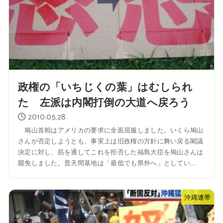
政権の「いちじくの葉」はむしられ
た 左派は内閣打倒の大道へ戻ろう
2010.05.28
鳩山首相はアメリカの要求に全面屈服しました。いくら鳩山
さんが否定しようとも、事実上は旧政権の方針に舞い戻る閣議
決定に対し、筋を通してこれを拒否した福島大臣を鳩山さんは
罷免しました。普天間基地は「最低でも県外へ」としてい...
沖縄連帯