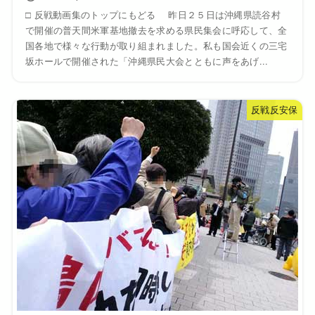
□ 反戦動画集のトップにもどる 昨日２５日は沖縄県読谷村
で開催の普天間米軍基地撤去を求める県民集会に呼応して、全
国各地で様々な行動が取り組まれました。私も国会近くの三宅
坂ホールで開催された「沖縄県民大会とともに声をあげ...
反戦反安保