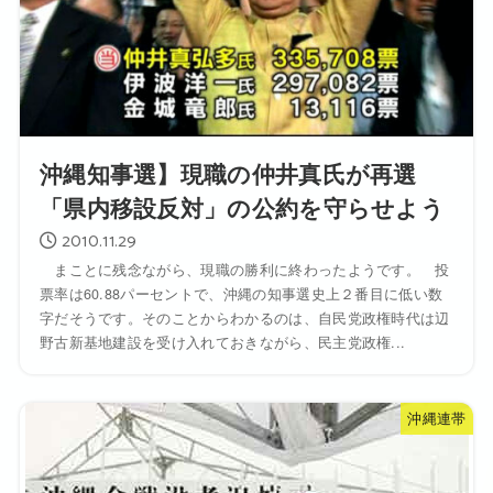
沖縄知事選】現職の仲井真氏が再選
「県内移設反対」の公約を守らせよう
2010.11.29
まことに残念ながら、現職の勝利に終わったようです。 投
票率は60.88パーセントで、沖縄の知事選史上２番目に低い数
字だそうです。そのことからわかるのは、自民党政権時代は辺
野古新基地建設を受け入れておきながら、民主党政権...
沖縄連帯