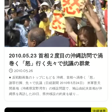
2010.05.23 首相２度目の沖縄訪問で渦
巻く「怒」行く先々で抗議の群衆
2010.05.26
■ 反戦動画集のトップにもどる 沖縄、首相へ渦巻く「怒」
謝罪行脚、先々で抗議（日経新聞 2010年5月24日） 米軍普天
間基地（沖縄県宜野湾市）の移設問題で、鳩山由紀夫首相が沖
縄県を再訪した23日、県外移設の約束を破り...
沖縄連帯