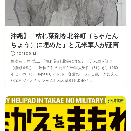
沖縄】「枯れ葉剤を北谷町（ちゃたん
ちょう）に埋めた」と元米軍人が証言
2011.08.14
投稿者： 司 宮二 「枯れ葉剤 北谷に埋めた」元米軍人証言
（琉球新報） 米国在住の元在沖米軍人男性（61）が、1969
年に55ガロン（約208リットル）容量のドラム缶数十本に入っ
た猛毒ダイオキシンを含む枯れ葉剤を米軍が...
沖縄連帯