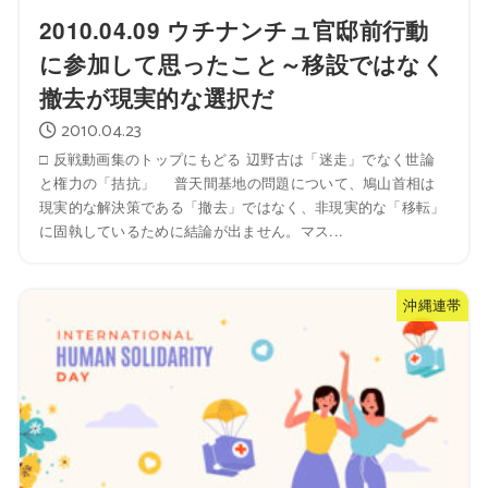
2010.04.09 ウチナンチュ官邸前行動
に参加して思ったこと～移設ではなく
撤去が現実的な選択だ
2010.04.23
□ 反戦動画集のトップにもどる 辺野古は「迷走」でなく世論
と権力の「拮抗」 普天間基地の問題について、鳩山首相は
現実的な解決策である「撤去」ではなく、非現実的な「移転」
に固執しているために結論が出ません。マス...
沖縄連帯