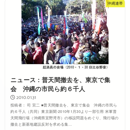
沖縄連帯
ニュース : 普天間撤去を、東京で集
会 沖縄の市民ら約６千人
2010.01.31
投稿者： 司 宮二 ■普天間撤去を、東京で集会 沖縄の市民ら
約６千人（共同）東京新聞-2010年1月30より一部引用 米軍普
天間飛行場（沖縄県宜野湾市）の移設問題をめぐり、飛行場の
撤去と新基地建設反対を求める集...