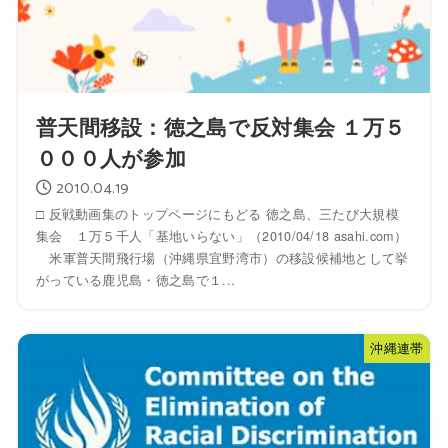
普天間移設：徳之島で反対集会 １万５
０００人が参加
2010.04.19
□ 反戦動画集のトップページにもどる 徳之島、三たび大規模
集会 １万５千人「基地いらない」（2010/04/18 asahi.com）
米軍普天間飛行場（沖縄県宜野湾市）の移設候補地として挙
がっている鹿児島・徳之島で１...
沖縄連帯