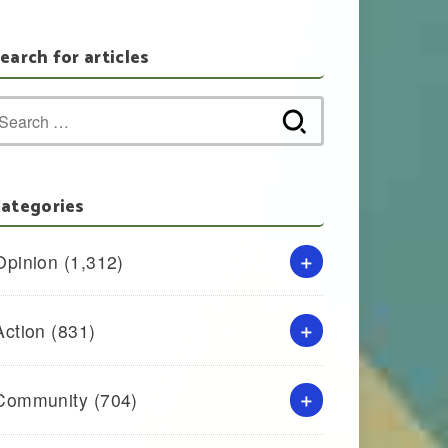
earch for articles
Search
for:
ategories
Opinion
(1,312)
Action
(831)
Community
(704)