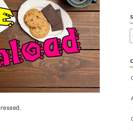
S
C
gressed.