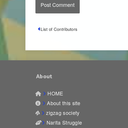
List of Contributors
About
HOME
About this site
zigzag society
Narita Struggle