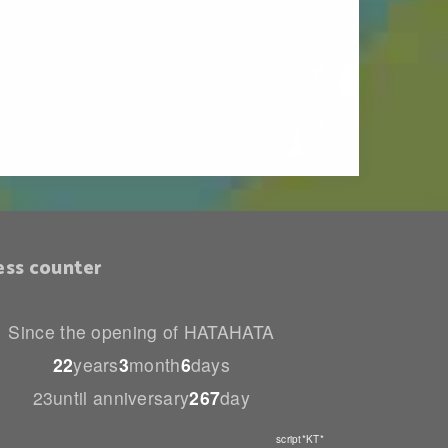
ess counter
Since the opening of HATAHATA
22
years
3
month
6
days
23until anniversary
267
day
script*KT*