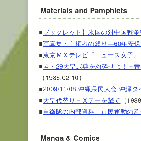
Materials and Pamphlets
■
ブックレット】米国の対中国戦争
■
写真集・主権者の怒り―60年安
■
東京ＭＸテレビ『ニュース女子』
■
４・29天皇式典を粉砕せよ！－
（1986.02.10）
■
2009/11/08 沖縄県民大会 沖
■
天皇代替り－Ｘデーを撃て
（1988
■
自衛隊の内部資料－市民運動の監
Manga & Comics