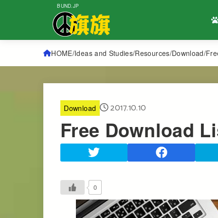
BUND.JP
HOME
Ideas and Studies
Resources
Download
Fre
2017.10.10
Download
Free Download Li
0