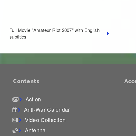
Full Movie "Amateur Riot 2007" with English
subtitles
Contents
Acc
Action
Anti-War Calendar
Video Collection
Antenna