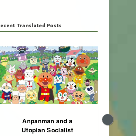
ecent Translated Posts
Anpanman and a
200
Utopian Socialist
of 