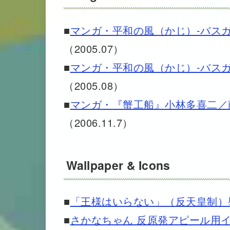
■
マンガ・平和の風（かじ）-バス
（2005.07）
■
マンガ・平和の風（かじ）-バス
（2005.08）
■
マンガ・『蟹工船』小林多喜二／
（2006.11.7）
Wallpaper & Icons
■
「王様はいらない」（反天皇制）
■
さかなちゃん 反原発アピール用イラス