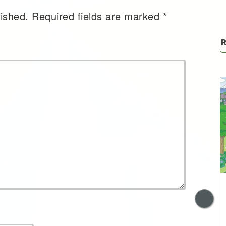
lished.
Required fields are marked
*
R
Trump’s Neo
Imperialism with a