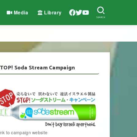
Media
Library
SEARCH
TOP! Soda Stream Campaign
ink to campaign website