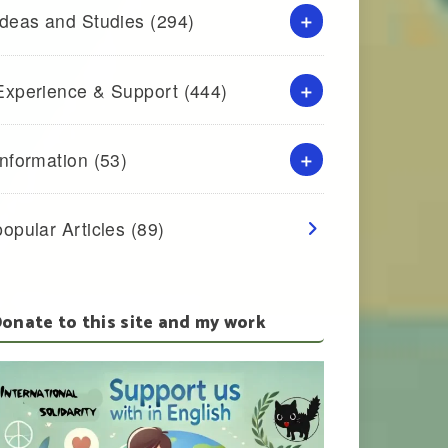
Ideas and Studies
(294)
Experience & Support
(444)
Information
(53)
popular Articles
(89)
onate to this site and my work