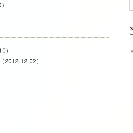
20）
S
.10）
[
（2012.12.02）