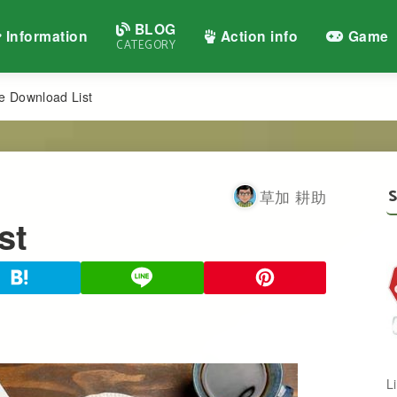
BLOG
Information
Action info
Game
CATEGORY
e Download List
S
草加 耕助
st
L