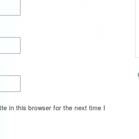
Face of Peace (Part
2) — The Historical
Position of the
Trump
Administration
 in this browser for the next time I