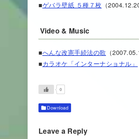
■
ゲバラ壁紙 ５種７枚
（2004.12.
Video & Music
■
へんな改憲手続法の歌
（2007.05
■
カラオケ「インターナショナル」
0
Download
Leave a Reply