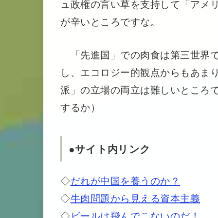
ュ政権の言い草を支持して「アメ
が辛いところですな。
「先進国」での肉食は第三世界で
し、エコロジー的観点からもあま
派」の立場の両立は難しいところ
するか）
●サイト内リンク
◇
だれが中国を養うのか？
◇
牛肉問題から見える資本主義
◇
ビールは飛んでこないのだ！