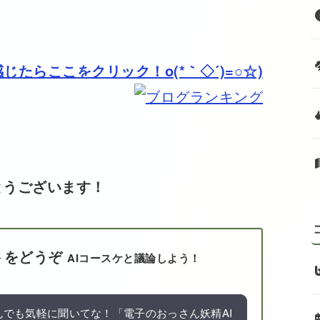
たらここをクリック！o(*｀◇´)=○☆)
とうございます！
トをどうぞ
AIコースケと議論しよう！
でも気軽に聞いてな！「電子のおっさん妖精AI