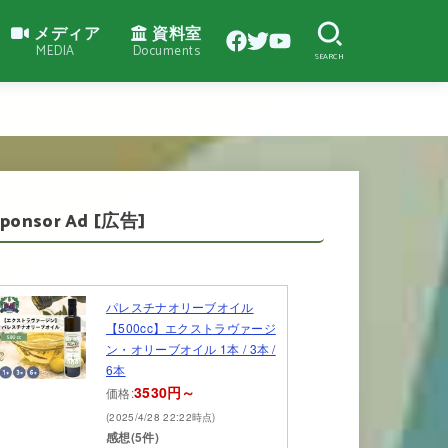
メディア
資料室
MEDIA
Documents
SEARCH
Sponsor Ad [広告]
パレスチナオリーブオイル
【500cc】エクストラヴァージ
ン・オリーブオイル 1本 / 3本 /
6本
3530円～
価格:
(2025/4/28 22:22時点)
感想(5件)