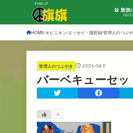
BUND.JP
旗旗
ABOU
HOME
オピニオン
エッセイ・随想録
管理人のつぶ
2005.04.11
管理人のつぶやき
バーベキューセッ
0