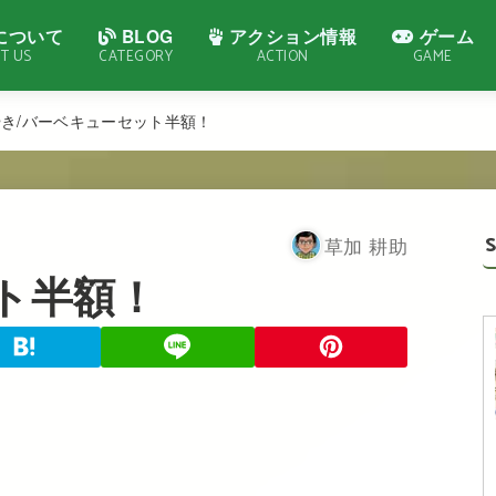
について
BLOG
アクション情報
ゲーム
T US
CATEGORY
ACTION
GAME
やき
バーベキューセット半額！
草加 耕助
ト半額！