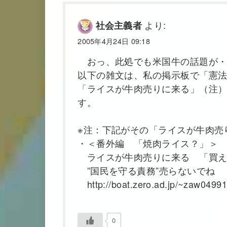
より:
社会主義者
2005年4月24日 09:18
おっ、此処でも米国牛の話題が・
以下の雑文は、私の掲示板で「憲
「ライスが牛肉売りに来る」（注
す。
※注：下記がその「ライスが牛肉売
・＜番外編 「焼肉ライス？」＞
ライスが牛肉売りに来る 「買え
”国民を守る責務”売らないでね
http://boat.zero.ad.jp/~zaw04991/
0