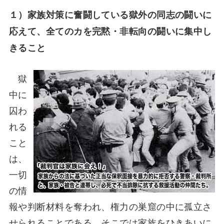
１）家族対策に奮闘している獄外の同志の闘いに
応えて、全てのカを完黙・非転向の闘いに集中し
きること
獄
中に
囚わ
れる
こと
は、
一切
の情
報や判断材料を奪われ、権力の巣窟の中に孤立さ
せられることである。そこでは家族をひきあいに