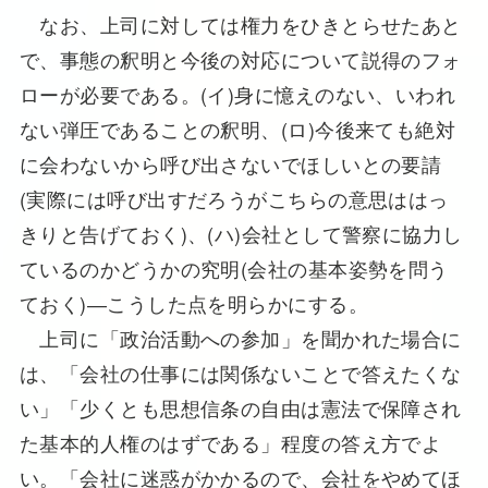
なお、上司に対しては権力をひきとらせたあと
で、事態の釈明と今後の対応について説得のフォ
ローが必要である。(イ)身に憶えのない、いわれ
ない弾圧であることの釈明、(ロ)今後来ても絶対
に会わないから呼び出さないでほしいとの要請
(実際には呼び出すだろうがこちらの意思ははっ
きりと告げておく)、(ハ)会社として警察に協力し
ているのかどうかの究明(会社の基本姿勢を問う
ておく)―こうした点を明らかにする。
上司に「政治活動への参加」を聞かれた場合に
は、「会社の仕事には関係ないことで答えたくな
い」「少くとも思想信条の自由は憲法で保障され
た基本的人権のはずである」程度の答え方でよ
い。「会社に迷惑がかかるので、会社をやめてほ