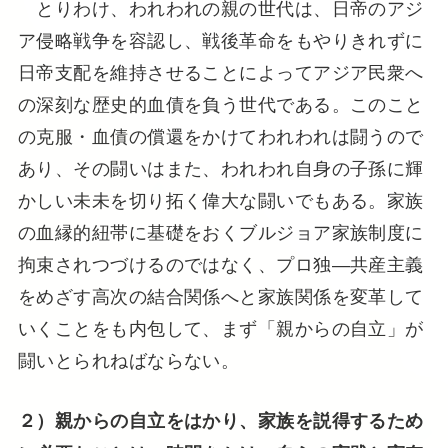
とりわけ、われわれの親の世代は、日帝のアジ
ア侵略戦争を容認し、戦後革命をもやりきれずに
日帝支配を維持させることによってアジア民衆へ
の深刻な歴史的血債を負う世代である。このこと
の克服・血債の償還をかけてわれわれは闘うので
あり、その闘いはまた、われわれ自身の子孫に輝
かしい未未を切り拓く偉大な闘いでもある。家族
の血縁的紐帯に基礎をおくブルジョア家族制度に
拘束されつづけるのではなく、プロ独―共産主義
をめざす高次の結合関係へと家族関係を変革して
いくことをも内包して、まず「親からの自立」が
闘いとられねばならない。
２）親からの自立をはかり、家族を説得するため