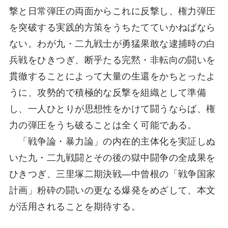
撃と日常弾圧の両面からこれに反撃し、権力弾圧
を突破する実践的方策をうちたてていかねばなら
ない。わが九・二九戦士が勇猛果敢な逮捕時の白
兵戦をひきつぎ、断乎たる完黙・非転向の闘いを
貫徹することによって大量の生還をかちとったよ
うに、攻勢的で積極的な反撃を組織として準備
し、一人ひとりが思想性をかけて闘うならば、権
力の弾圧をうち破ることは全く可能である。
「戦争論・暴力論」の内在的主体化を実証しぬ
いた九・二九戦闘とその後の獄中闘争の全成果を
ひきつぎ、三里塚二期決戦―中曾根の「戦争国家
計画」粉砕の闘いの更なる爆発をめざして、本文
が活用されることを期待する。