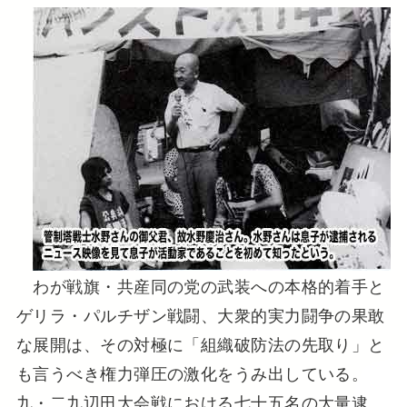
わが戦旗・共産同の党の武装への本格的着手と
ゲリラ・パルチザン戦闘、大衆的実力闘争の果敢
な展開は、その対極に「組織破防法の先取り」と
も言うべき権力弾圧の激化をうみ出している。
九・二九辺田大会戦における七十五名の大量逮