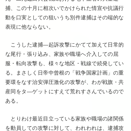
捕、この十月に相次いでかけられた情宣や抗議行
動を口実としての狙いうち別件逮捕はその端的な
表現に他ならない。
こうした逮捕―起訴攻撃にかてて加えて日常的
な尾行・張り込み、家族や職場へ介入しての屈
服・転向攻撃も、様々な地区・戦線で続発してい
る。まさしく日帝中曾根の「戦争国家計画」の重
要環をなす治安弾圧激化の攻撃が、わが戦旗・共
産同をタ―ゲットにすえて荒れすさんでいるので
ある。
とりわけ最近目立っている家族や職場の諸関係
を動員しての攻撃に対して、われわれは、逮捕攻