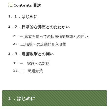
Contents 目次
1
１．はじめに
2
２．日常的な弾圧とのたたかい
2.1
一.家族を使っての転向強要攻撃との闘い
2.2
二.職場への反動的介入攻撃
3
３．逮捕攻撃との闘い
3.1
一、家族への対処
3.2
二、職場対策
１．はじめに