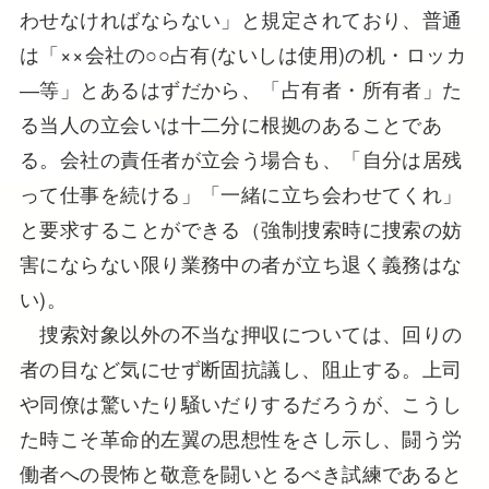
わせなければならない」と規定されており、普通
は「××会社の○○占有(ないしは使用)の机・ロッカ
―等」とあるはずだから、「占有者・所有者」た
る当人の立会いは十二分に根拠のあることであ
る。会社の責任者が立会う場合も、「自分は居残
って仕事を続ける」「一緒に立ち会わせてくれ」
と要求することができる（強制捜索時に捜索の妨
害にならない限り業務中の者が立ち退く義務はな
い)。
捜索対象以外の不当な押収については、回りの
者の目など気にせず断固抗議し、阻止する。上司
や同僚は驚いたり騒いだりするだろうが、こうし
た時こそ革命的左翼の思想性をさし示し、闘う労
働者への畏怖と敬意を闘いとるべき試練であると