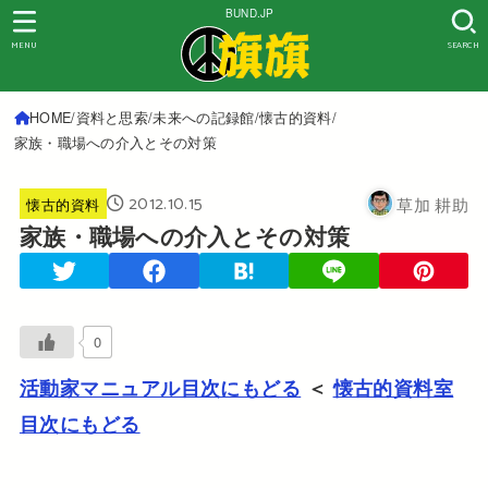
BUND.JP
MENU
SEARCH
HOME
資料と思索
未来への記録館
懐古的資料
家族・職場への介入とその対策
2012.10.15
草加 耕助
懐古的資料
家族・職場への介入とその対策
0
活動家マニュアル目次にもどる
＜
懐古的資料室
目次にもどる