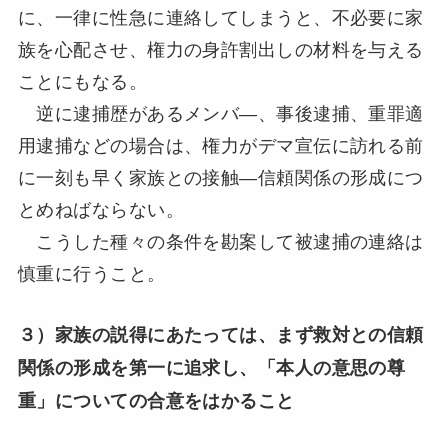
に、一律に性急に連絡してしまうと、不必要に家
族を心配させ、権力の身許割出しの材料を与える
ことにもなる。
逆に逮捕歴があるメンバ―、事後逮捕、重罪適
用逮捕などの場合は、権力がデマ宣伝に訪れる前
に一刻も早く家族との接触―信頼関係の形成につ
とめねばならない。
こうした種々の条件を勘案して被逮捕の連絡は
慎重に行うこと。
３）家族の説得にあたっては、まず救対との信頼
関係の形成を第一に追求し、「本人の意思の尊
重」についての合意をはかること