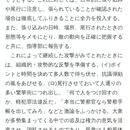
や尾行に注意し、張られていることが確認された
場合は徹底してふりきることに全力を投入する。
また、張り込みの日時、場所、尾行されたときの
形態等をメモにとり、敵の動向を正確に把握する
と共に、指導部に報告する。
これによって継続した攻撃がみてとれたときに
は、組織的・攻勢的な反撃を準備する。(イ)ポイ
ントと時間を決めて多人数で待ち伏せ、抗議弾劾
の嵐をあびせる、(ロ)尾行させておいて人通りの
多い繁華街につれ出し、「何で人をつけ回すの
か、軽犯罪法違反だ」「本当に警察官なら警察手
帳を出してみろ」などと激論をふっかける。大衆
が多勢集まってくる中での追及は権力の意気を沮
喪させ、消耗させるものであり、民衆は人相風体