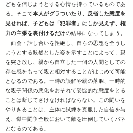
どもを信じようとする心情を持っているものであ
る。そこで
本人がグラついたり、反省した態度を
見せれば、子どもは「犯罪者」にしか見えず、権
の結果になってしまう。
力の主張を裏付けるだけ
面会・話し合いを拒絶し、自らの思想を全うし
ようとする毅然とした姿を示すことによって、親
を突き放し、親から自立した一個の人間としての
存在感をもって親と相対することがはじめて可能
となるのである。一時の誤解や親の落胆、一時的
な親子関係の悪化をおそれて妥協的な態度をとる
ことは断じてさけなければならない。この闘いを
やりきることは、主体に試練を克服した自信を与
え、獄中闘争全般において敵を圧倒していくバネ
となるのである。