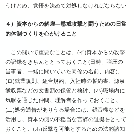
うけとめ、覚悟を決めて対処しなければならない
４）資本からの解雇―懲戒攻撃と闘うための日常
的体制づくりを心がけること
この闘いで重要なことは、(イ)資本からの攻撃
の記録をきちんととっておくこと(日時、弾圧の
当事者、一緒に聞いていた同僚の名前、内容)、
(ロ)就業規則、組合規約、入社時の誓約書、源泉
徴収票などの文書類の保管と検討、(ハ)職場内に
気脈を通じた仲間、理解者を作っておくこと、
(二)処分通告がありうる場合には、録音機などを
活用し、資本の側の不穏当な言辞の証拠をとって
おくこと、(ホ)反撃を可能とするための法的諸知