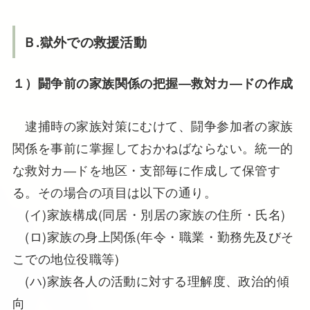
Ｂ.獄外での救援活動
１）闘争前の家族関係の把握―救対カ―ドの作成
逮捕時の家族対策にむけて、闘争参加者の家族
関係を事前に掌握しておかねばならない。統一的
な救対カ―ドを地区・支部毎に作成して保管す
る。その場合の項目は以下の通り。
(イ)家族構成(同居・別居の家族の住所・氏名)
(ロ)家族の身上関係(年令・職業・勤務先及びそ
こでの地位役職等)
(ハ)家族各人の活動に対する理解度、政治的傾
向