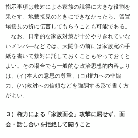
指示事項は救対による家族の説得に大きな役割を
果たす。地裁接見のときにできなかったら、留置
場接見の折に伝言してもらうことも可能である。
なお、日常的な家族対策が十分やりきれていな
いメンバ―などでは、大闘争の前には家族宛の手
紙を書いて救対に託しておくこともやっておくと
よい。その場合でも一般的な政治思想的内容より
は、(イ)本人の意思の尊重、(ロ)権力への非協
力、(ハ)救対への信頼などを強調する形で書く方
がよい。
３）権力による「家族面会」攻撃に屈せず、面
会・話し合いを拒絶して闘うこと