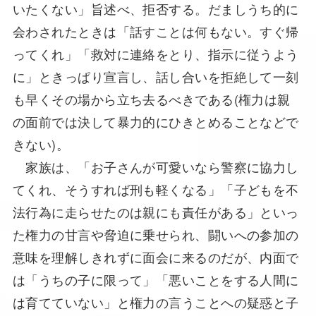
いたくない」旨述べ、拒否する。だましうち的に
会わされたときは「話すことは何もない。すぐ帰
ってくれ」「救対に連絡をとり、指示に従うよう
に」ときっぱり宣言し、話し合いを拒絶して一刻
も早くその場から立ち去るべきである(権力は親
の面前では決して暴力的にひきとめることなどで
きない)。
家族は、「お子さんが可愛いなら警察に協力し
てくれ、そうすれば刑も軽くなる」「子どもを不
法行為に走らせたのは親にも責任がある」といっ
た権力の甘言や脅迫に乗せられ、闘いへの参加の
意味を理解しきれずに面会に来るのだが、内面で
は「うちの子に限って」「悪いことをする人間に
は育てていない」と権力の言うことへの疑惑と子