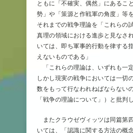
ともに「不確実、偶然」にあるこ
勢」や「策源と作戦軍の角度」等
それまでの戦争理論を「これらの
真理の領域における進歩と見なさ
いては、即ち軍事的行動を律する
えないものである」
「これらの理論は、いずれも一定
しかし現実の戦争においては一切
数をもって行なわれねばならない
「戦争の理論について」）と批判
またクラウゼヴィッツは同篇第四
いては、「認識に関する方法の概