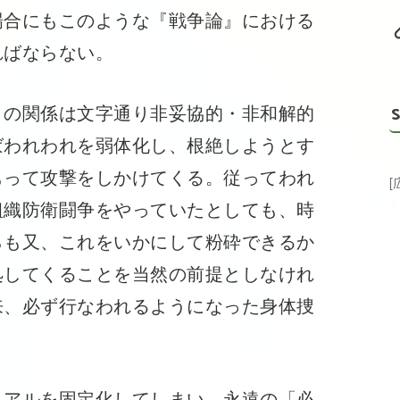
合にもこのような『戦争論』における
ればならない。
の関係は文字通り非妥協的・非和解的
S
ばわれわれを弱体化し、根絶しようとす
もって攻撃をしかけてくる。従ってわれ
組織防衛闘争をやっていたとしても、時
らも又、これをいかにして粉砕できるか
処してくることを当然の前提としなけれ
来、必ず行なわれるようになった身体捜
アルを固定化してしまい、永遠の「必