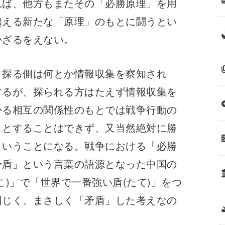
れば、他方もまたその「必勝原理」を用
越える新たな「原理」のもとに闘うとい
かざるをえない。
探る側は何とか情報収集を察知され
するが、探られる方はたえず情報収集を
かる相互の関係性のもとでは戦争行動の
うとすることはできず、又当然絶対に勝
ということになる。戦争における「必勝
矛盾」という言葉の語源となった中国の
)」で「世界で一番強い盾(たて)」をつ
同じく、まさしく「矛盾」した考えなの