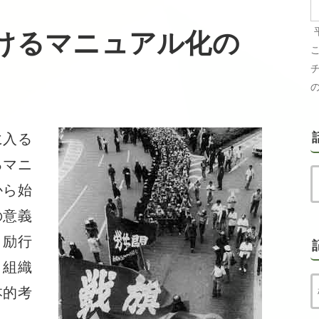
けるマニュアル化の
に入る
るマニ
から始
の意義
、励行
、組織
本的考