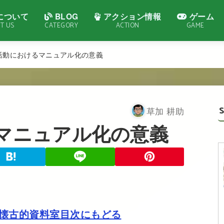
について
BLOG
アクション情報
ゲーム
T US
CATEGORY
ACTION
GAME
活動におけるマニュアル化の意義
草加 耕助
マニュアル化の意義
懐古的資料室目次にもどる