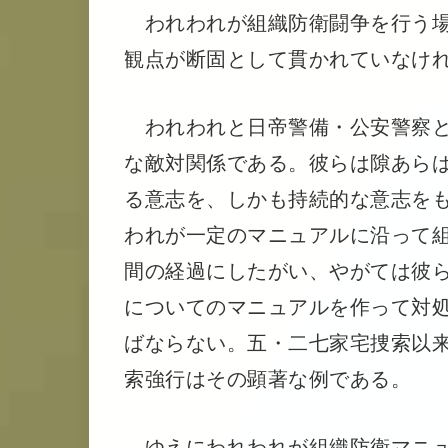
われわれが組織防衛闘争を行う場
観点が断固として貫かれていなけ
われわれと日帝警備・公安警察と
な敵対関係である。彼らは隙あら
る意志を、しかも持続的な意志を
われが一定のマニュアルに沿って
間の経過にしたがい、やがては彼
についてのマニュアルを作って対
ばならない。五・二七家宅捜索以
索強行はその顕著な例である。
ゆえにわれわれが組織防衛マニュ