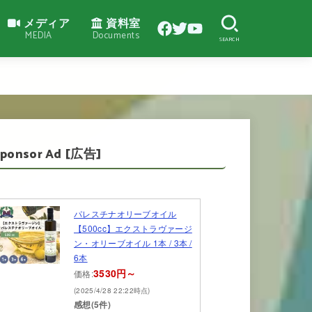
メディア
資料室
MEDIA
Documents
SEARCH
Sponsor Ad [広告]
パレスチナオリーブオイル
【500cc】エクストラヴァージ
ン・オリーブオイル 1本 / 3本 /
6本
3530円～
価格:
(2025/4/28 22:22時点)
感想(5件)