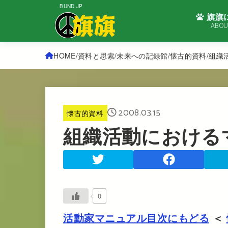
BUND.JP
旗旗
ABOU
HOME
資料と思索
未来への記録館
懐古的資料
組織
2008.03.15
懐古的資料
組織活動における
0
活動家マニュアル目次にもどる
＜