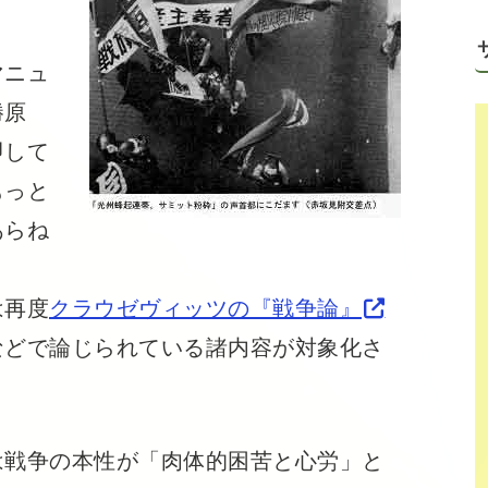
マニュ
勝原
即して
もっと
あらね
は再度
クラウゼヴィッツの『戦争論』
などで論じられている諸内容が対象化さ
戦争の本性が「肉体的困苦と心労」と