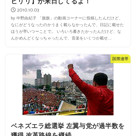
ビリリ】が来日してるよ！
2010.10.03
by 中野由紀子 「旗旗」の動画コーナーに投稿したんだけど、
なにがどうなったのかうまく載らなかったんで、日記に載せた
ほうが早いつーことで。 いろいろ書きたかったんだけど、な
んかめんどくなっちゃったんで、音楽をいくつか載せ...
国際連帯
ベネズエラ総選挙 左翼与党が過半数を
獲得 改革路線を継続