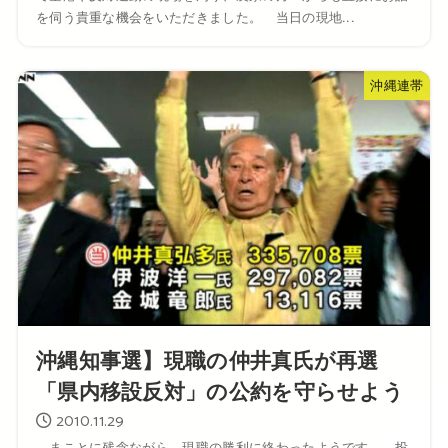
を伺う貴重な機会をいただきました。 当日の現地...
沖縄連帯
沖縄知事選】現職の仲井真氏が再選
「県内移設反対」の公約を守らせよう
2010.11.29
まことに残念ながら、現職の勝利に終わったようです。 投