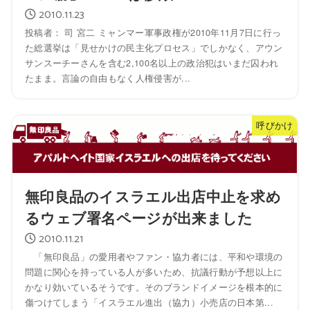
2010.11.23
投稿者： 司 宮二 ミャンマー軍事政権が2010年11月7日に行­っ
た総選挙は「見せかけの民主化プロセス」でしかなく、アウン
サンスーチーさんを含む2,­100名以上の政治犯はいまだ囚われ
たまま。言論の自由もなく人権侵害が...
呼びかけ
無印良品のイスラエル出店中止を求め
るウェブ署名ページが出来ました
2010.11.21
「無印良品」の愛用者やファン・協力者には、平和や環境の
問題に関心を持っている人が多いため、抗議行動が予想以上に
かなり効いているそうです。そのブランドイメージを根本的に
傷つけてしまう「イスラエル進出（協力）小売店の日本第...