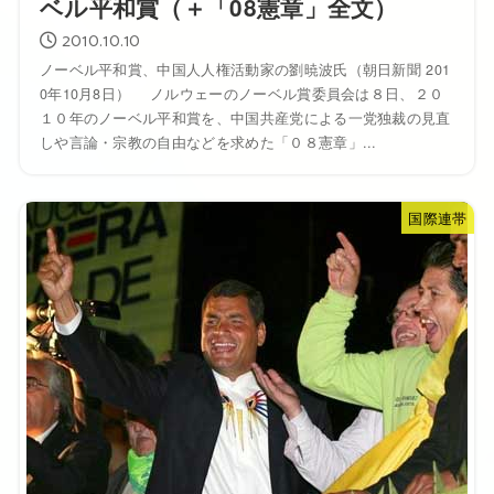
ベル平和賞（＋「08憲章」全文）
2010.10.10
ノーベル平和賞、中国人人権活動家の劉暁波氏（朝日新聞 201
0年10月8日） ノルウェーのノーベル賞委員会は８日、２０
１０年のノーベル平和賞を、中国共産党による一党独裁の見直
しや言論・宗教の自由などを求めた「０８憲章」...
国際連帯