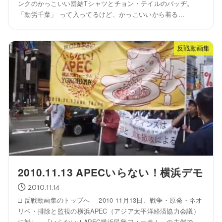
ンクのかっこいい団結Tシャツとチョン・テイルのバッヂ。
「動労千葉」 って入ってるけど、かっこいいから着る...
反戦動画集
2010.11.13 APECいらない！横浜デモ
2010.11.14
□ 反戦動画集のトップへ 2010 11月13日、戦争・原発・ネオ
リベ・排除と監視の横浜APEC（アジア太平洋経済協力会議）
に対し、『いらない！APEC横浜民衆フォーラム』の主催で、