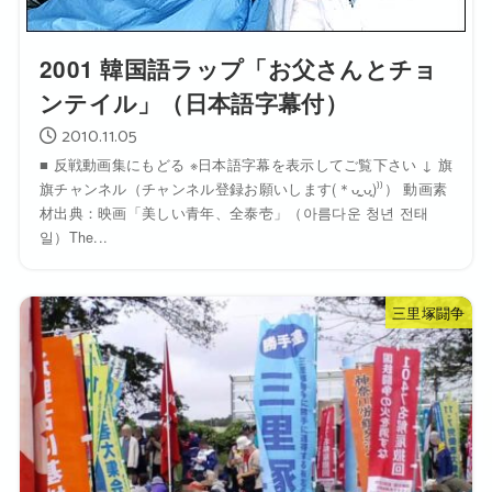
2001 韓国語ラップ「お父さんとチョ
ンテイル」（日本語字幕付）
2010.11.05
■ 反戦動画集にもどる ※日本語字幕を表示してご覧下さい ↓ 旗
旗チャンネル（チャンネル登録お願いします(＊ᴗ͈ˬᴗ͈)⁾⁾） 動画素
材出典：映画「美しい青年、全泰壱」（아름다운 청년 전태
일）The...
三里塚闘争