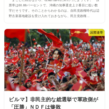
票率は60.88パーセントで、沖縄の知事選史上２番目に低い数
字だそうです。そのことからわかるのは、自民党政権時代は辺
野古新基地建設を受け入れておきながら、民主党政権...
国際連帯
ビルマ】非民主的な総選挙で軍政側が
「圧勝」ＮＤＦは惨敗