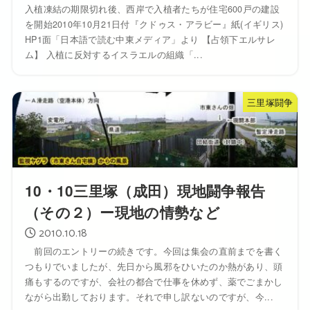
入植凍結の期限切れ後、西岸で入植者たちが住宅600戸の建設
を開始2010年10月21日付『クドゥス・アラビー』紙(イギリス)
HP1面「日本語で読む中東メディア」より 【占領下エルサレ
ム】 入植に反対するイスラエルの組織「...
三里塚闘争
10・10三里塚（成田）現地闘争報告
（その２）ー現地の情勢など
2010.10.18
前回のエントリーの続きです。今回は集会の直前までを書く
つもりでいましたが、先日から風邪をひいたのか熱があり、頭
痛もするのですが、会社の都合で仕事を休めず、薬でごまかし
ながら出勤しております。それで申し訳ないのですが、今...