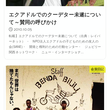
エクアドルでのクーデター未遂につい
て～賛同の呼びかけ
2010.10.05
転載】エクアドルでのクーデター未遂について（出典：レイバ
ーネット） ・ NPO法人エクアドルの子どものための友人の
会(SANE)・ 開発と権利のための行動センター・ ジュビリー
関西ネットワーク・ ニュー・インターナショナ...
会員日記