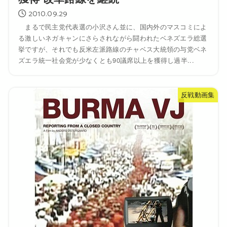
2010.09.29
まるで民主党代表選の小沢さん並に、国内外のマスコミによ
る激しいネガキャンにさらされながら闘われたベネズエラ総選
挙ですが、それでも反米左派路線のチャベス大統領の与党ベネ
ズエラ統一社会党が少なくとも90議席以上を獲得し過半...
反戦動画集