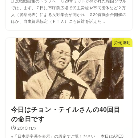
□ 反戦動画集のトップへ G20サミットが開かれた韓国ソウル
では、まず、７日に市庁前広場で民主労総や市民団体など２万
人（警察発表）による反対集会が開かれ、Ｇ20首脳会合開催の
ほか、自由貿易協定（ＦＴＡ）にも反対を訴えた...
労働運動
今日はチョン・テイルさんの40回目
の命日です
2010.11.13
※「日本語字幕を表示」の設定でご覧ください 本日はAPEC