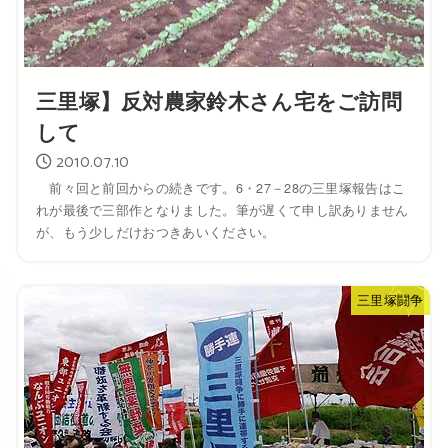
三里塚】反対農家鈴木さん宅をご訪問
して
2010.07.10
前々回と前回からの続きです。6・27－28の三里塚報告はこ
れが最後で三部作となりました。筆が遅くて申し訳ありません
が、もう少しだけおつきあいください。
三里塚闘争