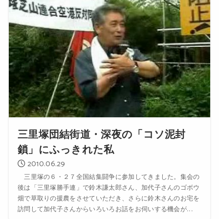
三里塚団結街道・深夜の「コソ泥封
鎖」にふっきれた私
2010.06.29
三里塚の６・２７全国結集闘争に参加してきました。集会の
後は「三里塚勝手連」で鈴木謙太郎さん、加代子さんのゴボウ
畑で草取りの援農をさせていただき、さらに鈴木さんのお宅を
訪問して加代子さんからいろいろお話をお伺いする機会が...