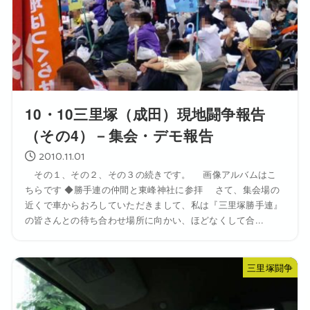
10・10三里塚（成田）現地闘争報告
（その4）－集会・デモ報告
2010.11.01
その１、その２、その３の続きです。 画像アルバムはこ
ちらです ◆勝手連の仲間と東峰神社に参拝 さて、集会場の
近くで車からおろしていただきまして、私は『三里塚勝手連』
の皆さんとの待ち合わせ場所に向かい、ほどなくして合...
三里塚闘争