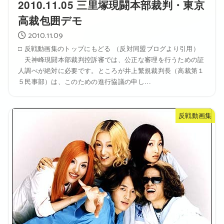
2010.11.05 三里塚現闘本部裁判・東京
高裁包囲デモ
2010.11.09
□ 反戦動画集のトップにもどる （反対同盟ブログより引用）
天神峰現闘本部裁判控訴審では、公正な審理を行うための証
人調べが絶対に必要です。ところが井上繁規裁判長（高裁第１
５民事部）は、このための進行協議の申し...
反戦動画集