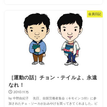
会員日記
［運動の話］チョン・テイルよ、永遠
なれ！
2010.11.15
by 中野由紀子 先日、全国労働者集会（キモインコ付）に参
加されたチェ・ソーカがおみやげを買ってきてくれました。ピ