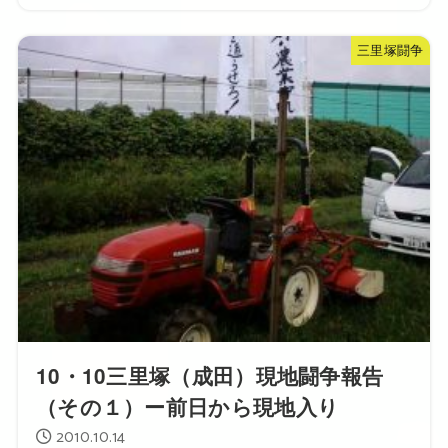
三里塚闘争
10・10三里塚（成田）現地闘争報告
（その１）ー前日から現地入り
2010.10.14