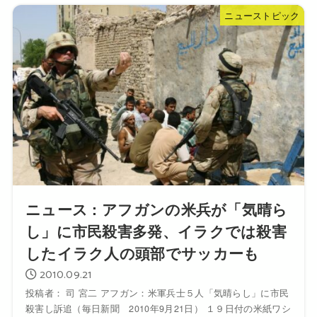
ニューストピック
ニュース : アフガンの米兵が「気晴ら
し」に市民殺害多発、イラクでは殺害
したイラク人の頭部でサッカーも
2010.09.21
投稿者： 司 宮二 アフガン：米軍兵士５人「気晴らし」に市民
殺害し訴追（毎日新聞 2010年9月21日） １９日付の米紙ワシ