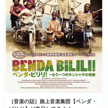
［音楽の話］路上音楽集団【ベンダ・