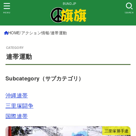
BUND.JP
MENU
SEARCH
HOME
アクション情報
連帯運動
連帯運動
Subcategory（サブカテゴリ）
沖縄連帯
三里塚闘争
国際連帯
三里塚勝手連