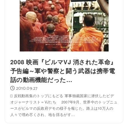
2008 映画『ビルマVJ 消された革命』
予告編～軍や警察と闘う武器は携帯電
話の動画機能だった…
2010.09.27
□ 反戦動画集のトップにもどる 軍事独裁国家に潜伏したビデ
オジャーナリスト＝VJたち 2007年9月、世界中のトップニュ
ースがビルマの反政府デモの様子を報じた。路上は10万人の
人々で埋め尽くされ、地を揺るがす...