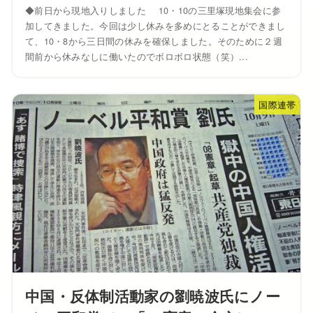
◆前日から現地入りしました 10・10の三里塚現地集会に参
加してきました。今回は少し休みを多めにとることができまし
て、10・8から三日間の休みを確保しました。そのために２週
間前から休みなしに働いたのでボロボロ状態（笑）...
国際連帯
中国・反体制活動家の劉暁波氏にノー