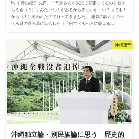
by 中野由紀子 先日、「草加さんが東京で頑張ってるのをねぎ
らう会（？）」みたいなのがあるから来ないか～い？って本人
から（！）誘われたので行ってきました。 池袋の駅近くの千
べろ系の呑み屋に集合した（千円でべろべろに酔える...
沖縄連帯
沖縄独立論・別民族論に思う 歴史的