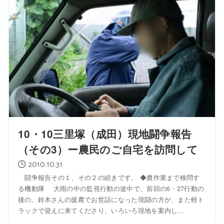
10・10三里塚（成田）現地闘争報告
（その3）ー農民のご自宅を訪問して
2010.10.31
闘争報告その１、その２の続きです。 ◆農作業まで検問す
る機動隊 大雨の中の監視行動の途中で、前回の6・27行動の
後の、鈴木さんの援農でお世話になった現闘の方が、また軽ト
ラックで迎えに来てくださり、いろいろ現地を案内し...