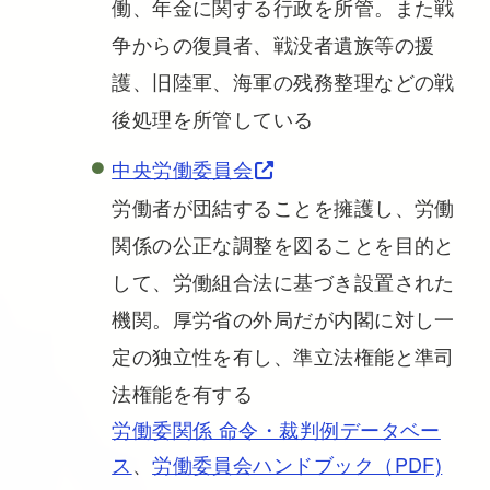
働、年金に関する行政を所管。また戦
争からの復員者、戦没者遺族等の援
護、旧陸軍、海軍の残務整理などの戦
後処理を所管している
中央労働委員会
労働者が団結することを擁護し、労働
関係の公正な調整を図ることを目的と
して、労働組合法に基づき設置された
機関。厚労省の外局だが内閣に対し一
定の独立性を有し、準立法権能と準司
法権能を有する
労働委関係 命令・裁判例データベー
ス
、
労働委員会ハンドブック（PDF)