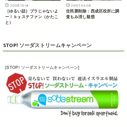
2008.10.14
2007.03.06
［ゆるい話］ブラじゃないよ
住民票削除：西成区役所に調
ー！ｂｙステファン（かたこ
査もみ消し疑惑
と）
STOP! ソーダストリームキャンペーン
[STOP! ソーダストリームキャンペーン]