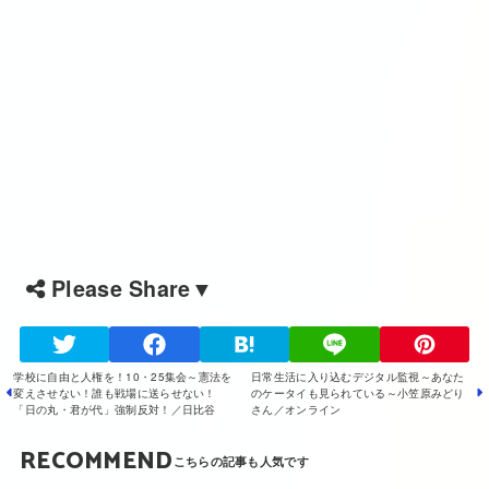
Please Share▼
学校に自由と人権を！10・25集会～憲法を
日常生活に入り込むデジタル監視～あなた
変えさせない！誰も戦場に送らせない！
のケータイも見られている～小笠原みどり
「日の丸・君が代」強制反対！／日比谷
さん／オンライン
RECOMMEND