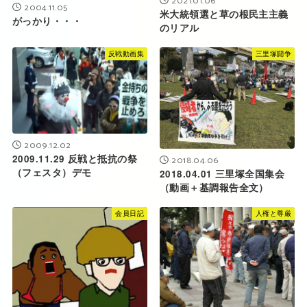
2021.01.06
2004.11.05
米大統領選と草の根民主主義
がっかり・・・
のリアル
反戦動画集
三里塚闘争
2009.12.02
2009.11.29 反戦と抵抗の祭
2018.04.06
（フェスタ）デモ
2018.04.01 三里塚全国集会
（動画＋基調報告全文）
会員日記
人権と尊厳