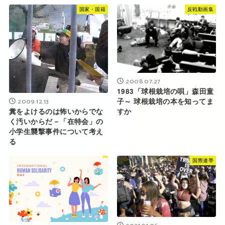
国家・国籍
反戦動画集
2008.07.27
1983「球根栽培の唄」森田童
子～ 球根栽培の本を知ってま
2009.12.13
すか
糞をよけるのは怖いからでな
く汚いからだ－「在特会」の
小学生襲撃事件について考え
る
国際連帯